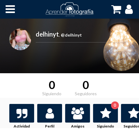
Inicio
Cursos OnLine
delhinyt
,
@delhinyt
0
0
Siguiendo
Seguidores
0
Actividad
Perfil
Amigos
Siguiendo
Seguido