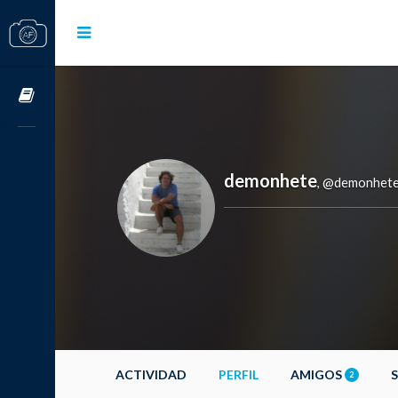
Cursos OnLine
demonhete
@demonhet
,
ACTIVIDAD
PERFIL
AMIGOS
2