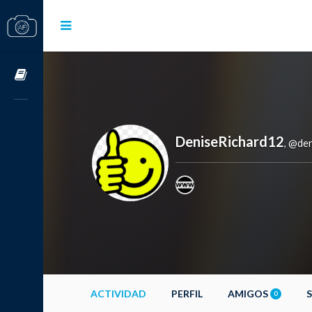
Cursos OnLine
DeniseRichard12
@den
,
ACTIVIDAD
PERFIL
AMIGOS
0