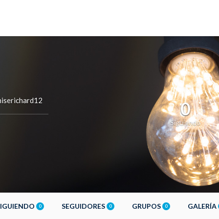
iserichard12
0
Siguiendo
SIGUIENDO
SEGUIDORES
GRUPOS
GALERÍA
0
0
0