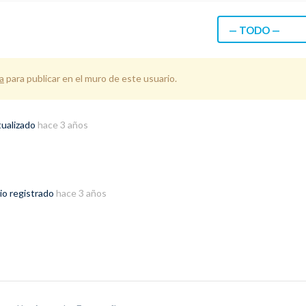
— TODO —
a
para publicar en el muro de este usuario.
tualizado
hace 3 años
io registrado
hace 3 años