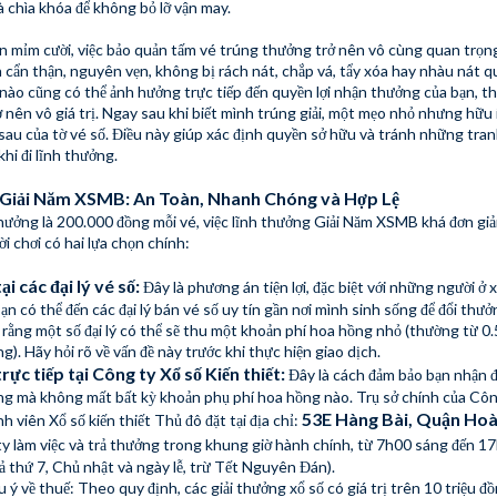
 chìa khóa để không bỏ lỡ vận may.
n mỉm cười, việc bảo quản tấm vé trúng thưởng trở nên vô cùng quan trọn
n cẩn thận, nguyên vẹn, không bị rách nát, chắp vá, tẩy xóa hay nhàu nát 
nào cũng có thể ảnh hưởng trực tiếp đến quyền lợi nhận thưởng của bạn, t
ở nên vô giá trị. Ngay sau khi biết mình trúng giải, một mẹo nhỏ nhưng hữu 
sau của tờ vé số. Điều này giúp xác định quyền sở hữu và tránh những tra
hi đi lĩnh thưởng.
 Giải Năm XSMB: An Toàn, Nhanh Chóng và Hợp Lệ
i thưởng là 200.000 đồng mỗi vé, việc lĩnh thưởng Giải Năm XSMB khá đơn giả
i chơi có hai lựa chọn chính:
i các đại lý vé số:
Đây là phương án tiện lợi, đặc biệt với những người ở x
ạn có thể đến các đại lý bán vé số uy tín gần nơi mình sinh sống để đổi thư
ý rằng một số đại lý có thể sẽ thu một khoản phí hoa hồng nhỏ (thường từ 
ởng). Hãy hỏi rõ về vấn đề này trước khi thực hiện giao dịch.
rực tiếp tại Công ty Xổ số Kiến thiết:
Đây là cách đảm bảo bạn nhận
ưởng mà không mất bất kỳ khoản phụ phí hoa hồng nào. Trụ sở chính của Cô
53E Hàng Bài, Quận Hoà
viên Xổ số kiến thiết Thủ đô đặt tại địa chỉ:
ty làm việc và trả thưởng trong khung giờ hành chính, từ 7h00 sáng đến 1
ả thứ 7, Chủ nhật và ngày lễ, trừ Tết Nguyên Đán).
 ý về thuế: Theo quy định, các giải thưởng xổ số có giá trị trên 10 triệu đồ