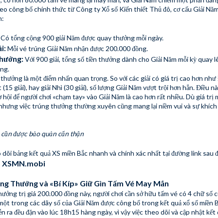
eo công bố chính thức từ Công ty Xổ số Kiến thiết Thủ đô, cơ cấu Giải N
n:
Có tổng cộng 900 giải Năm được quay thưởng mỗi ngày.
i:
Mỗi vé trúng Giải Năm nhận được 200.000 đồng.
thưởng:
Với 900 giải, tổng số tiền thưởng dành cho Giải Năm mỗi kỳ quay l
ng.
 thưởng là một điểm nhấn quan trọng. So với các giải có giá trị cao hơn như
ất (15 giải), hay giải Nhì (30 giải), số lượng Giải Năm vượt trội hơn hẳn. Điều 
ơ hội để người chơi «chạm tay» vào Giải Năm là cao hơn rất nhiều. Dù giá trị m
nhưng việc trúng thưởng thường xuyên cũng mang lại niềm vui và sự khích 
i cần được bảo quản cẩn thận
 dõi bảng kết quả XS miền Bắc nhanh và chính xác nhất tại đường link sau
 – XSMN.mobi
úng Thưởng và «Bí Kíp» Giữ Gìn Tấm Vé May Mắn
 thưởng trị giá 200.000 đồng này, người chơi cần sở hữu tấm vé có 4 chữ số 
một trong các dãy số của Giải Năm được công bố trong kết quả xổ số miền B
n ra đều đặn vào lúc 18h15 hàng ngày, vì vậy việc theo dõi và cập nhật kết