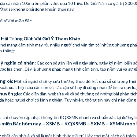
ập cá nhân 10% trên phần vượt quá 10 triệu. Do Giải Năm có giá trị 200.0
ưởng sẽ không phải đóng khoản thuế này.
 xổ số đài miền Bắc
Hội Trúng Giải: Vài Gợi Ý Tham Khảo
 chơi mang đậm tính may rủi, nhiều người chơi vẫn tìm tòi những phương phá
ến thắng:
 ý nghĩa cá nhân:
Các con số gắn liền với ngày sinh, ngày kỷ niệm, biển s
c lựa chọn. Đây là phương pháp mang tính cảm tính, tạo niềm vui và sự g
ng kê:
Một số người chơi kỳ cựu thường theo dõi kết quả xổ số trong thời 
 suất xuất hiện của các con số, các cặp số hay đi cùng nhau để tìm ra quy luậ
huyên gia:
Các diễn đàn, website về xổ số thường có những bài phân tíc
ia hoặc người chơi có kinh nghiệm. Tuy nhiên, thông tin này chỉ nên dùng
ịa chỉ chuyên cập nhật thông tin KQXSMB nhanh và chuẩn xác tại đường li
số miền Bắc hôm nay – XSMB – KQXSMB – SXMB – XSMN.mobi
nhất cần nhớ là xổ số là một hình thức giải trí. Hãy chơi một cách có trách