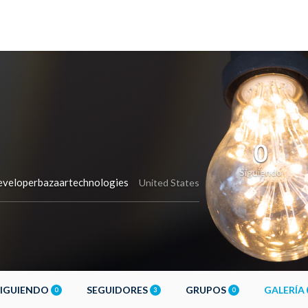
0
Siguiendo
veloperbazaartechnologies
United States
SIGUIENDO
SEGUIDORES
GRUPOS
GALERÍA
0
3
0