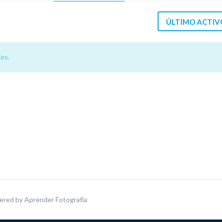
ÚLTIMO ACTIV
os.
ered by
Aprender Fotografía