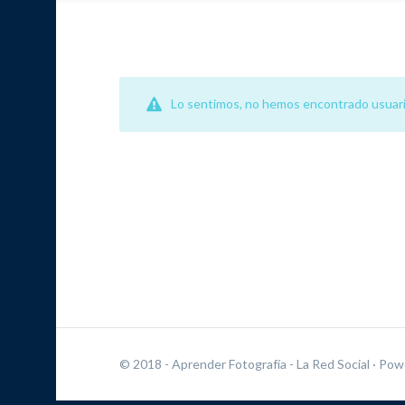
Lo sentimos, no hemos encontrado usuari
© 2018 - Aprender Fotografía - La Red Social
· Pow