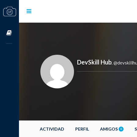
Cursos OnLine
DevSkill Hub
@devskillh
,
ACTIVIDAD
PERFIL
AMIGOS
0