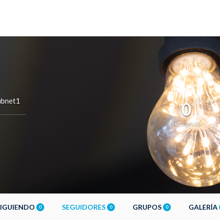
ubnet1
0
Siguiendo
SIGUIENDO
SEGUIDORES
GRUPOS
GALERÍA
0
0
0