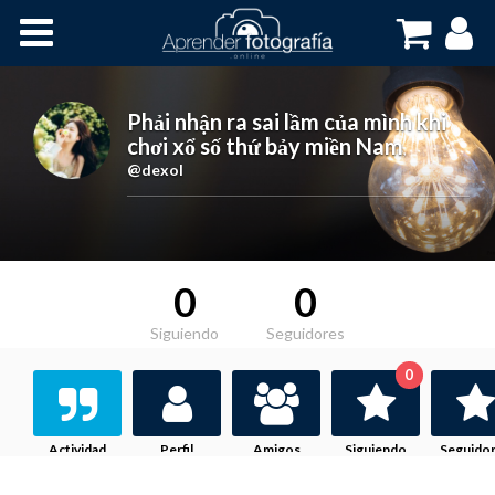
Inicio
Cursos OnLine
Phải nhận ra sai lầm của mình khi
chơi xổ số thứ bảy miền Nam
,
@dexol
0
0
Siguiendo
Seguidores
0
Actividad
Perfil
Amigos
Siguiendo
Seguido