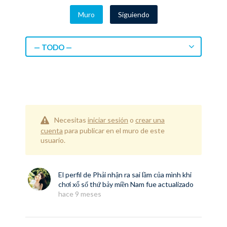
Muro
Siguiendo
— TODO —
Necesitas
iniciar sesión
o
crear una
cuenta
para publicar en el muro de este
usuario.
El perfil de
Phải nhận ra sai lầm của mình khi
chơi xổ số thứ bảy miền Nam
fue actualizado
hace 9 meses