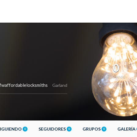
0
Siguiendo
waffordablelocksmiths
Garland
SIGUIENDO
SEGUIDORES
GRUPOS
GALERÍA
0
0
0