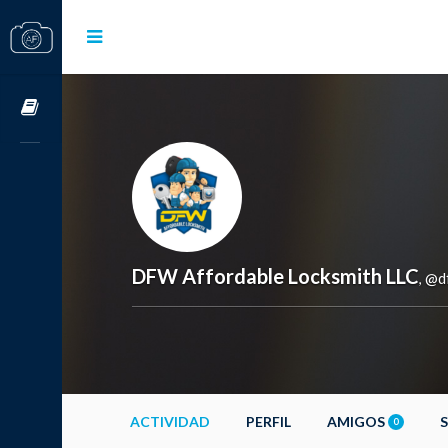
Cursos OnLine
DFW Affordable Locksmith LLC
@df
,
ACTIVIDAD
PERFIL
AMIGOS
0