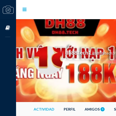
Cursos OnLine
dh88tech1
@dh88tech1
,
ACTIVIDAD
PERFIL
AMIGOS
0