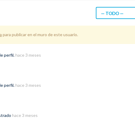
— TODO —
a
para publicar en el muro de este usuario.
 perfil.
hace 3 meses
 perfil.
hace 3 meses
istrado
hace 3 meses