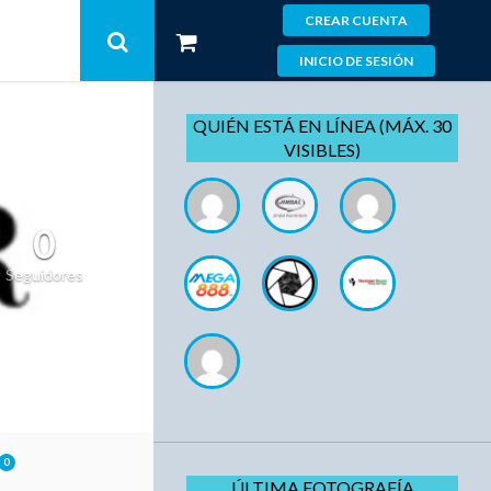
CREAR CUENTA
INICIO DE SESIÓN
QUIÉN ESTÁ EN LÍNEA (MÁX. 30
VISIBLES)
0
Seguidores
0
ÚLTIMA FOTOGRAFÍA