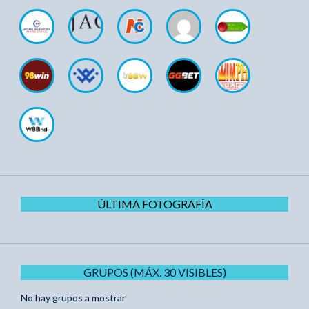
ÚLTIMA FOTOGRAFÍA
GRUPOS (MÁX. 30 VISIBLES)
No hay grupos a mostrar