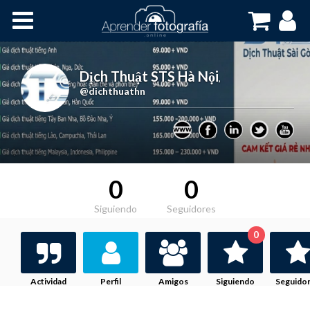
Inicio
Cursos OnLine
Dịch Thuật STS Hà Nội
,
@dichthuathn
0
0
Siguiendo
Seguidores
0
Actividad
Perfil
Amigos
Siguiendo
Seguido