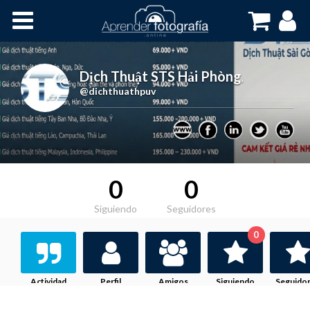
Inicio
Cursos OnLine
Dịch Thuật STS Hải Phòng
,
@dichthuathpuv
0
0
Siguiendo
Seguidores
0
Actividad
Perfil
Amigos
Siguiendo
Seguido