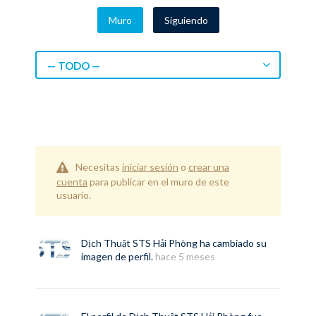
Muro
Siguiendo
— TODO —
Necesitas
iniciar sesión
o
crear una
cuenta
para publicar en el muro de este
usuario.
Dịch Thuật STS Hải Phòng
ha cambiado su
imagen de perfil.
hace 5 meses