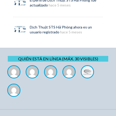
El perfil de
Dịch Thuật STS Hải Phòng
fue
actualizado
hace 5 meses
Dịch Thuật STS Hải Phòng
ahora es un
usuario registrado
hace 5 meses
QUIÉN ESTÁ EN LÍNEA (MÁX. 30 VISIBLES)