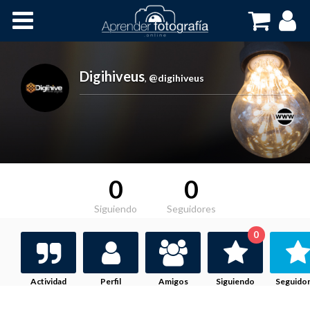
Inicio
Cursos OnLine
Digihiveus
,
@digihiveus
0
0
Siguiendo
Seguidores
0
Actividad
Perfil
Amigos
Siguiendo
Seguido