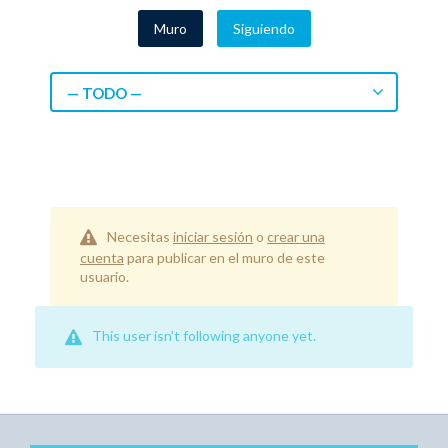
Muro
Siguiendo
— TODO —
Necesitas
iniciar sesión
o
crear una
cuenta
para publicar en el muro de este
usuario.
This user isn't following anyone yet.