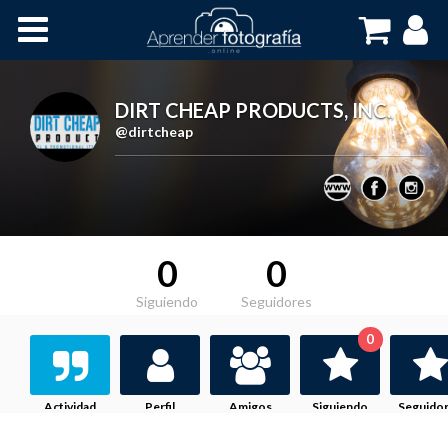
Inicio
Cursos OnLine
DIRT CHEAP PRODUCTS, INC.
,
@dirtcheap
0
0
Siguiendo
Seguidores
0
Actividad
Perfil
Amigos
Siguiendo
Seguido