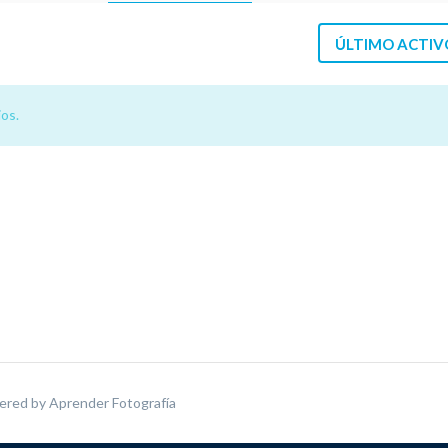
ÚLTIMO ACTIV
os.
ered by
Aprender Fotografía