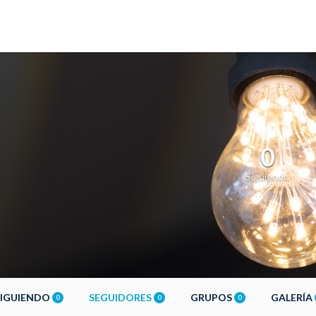
0
Siguiendo
SIGUIENDO
SEGUIDORES
GRUPOS
GALERÍA
0
0
0