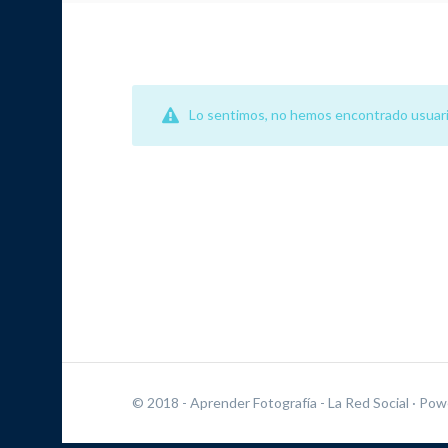
Lo sentimos, no hemos encontrado usuari
© 2018 - Aprender Fotografía - La Red Social
· Pow