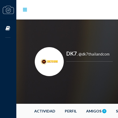
Cursos OnLine
DK7
@dk7thailandcom
,
ACTIVIDAD
PERFIL
AMIGOS
0