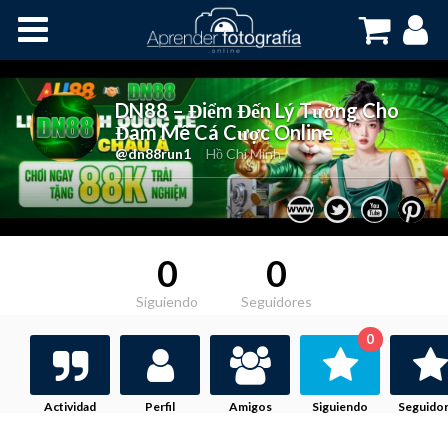
Inicio
Cursos OnLine
DN88 – Điểm Đến Lý Tưởng Cho
Đam Mê Cá Cược Online
,
@dn88run1
Hồ Chí Minh
0
0
Siguiendo
Seguidores
0
Actividad
Perfil
Amigos
Siguiendo
Seguido