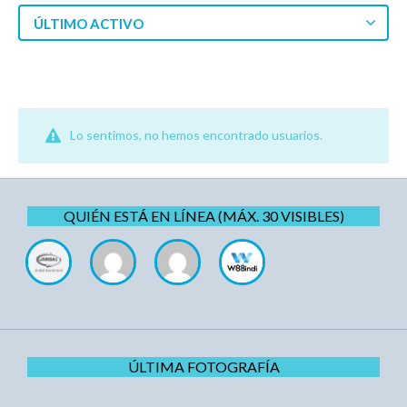
ÚLTIMO ACTIVO
Lo sentimos, no hemos encontrado usuarios.
QUIÉN ESTÁ EN LÍNEA (MÁX. 30 VISIBLES)
ÚLTIMA FOTOGRAFÍA