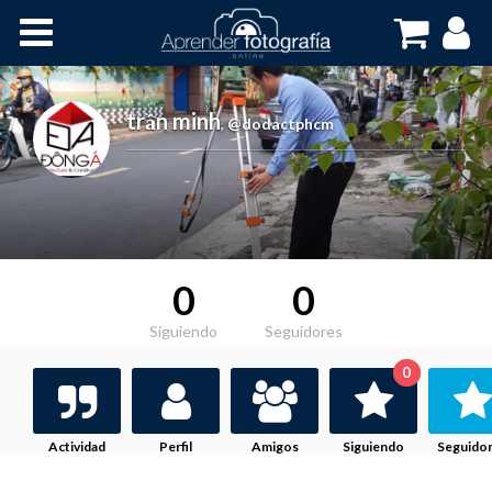
Inicio
Cursos OnLine
trần minh
,
@dodactphcm
0
0
Siguiendo
Seguidores
0
Actividad
Perfil
Amigos
Siguiendo
Seguido