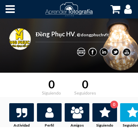
Inicio
Cursos OnLine
Đồng Phục HV
,
@dongphuchvft
0
0
Siguiendo
Seguidores
0
Actividad
Perfil
Amigos
Siguiendo
Seguido