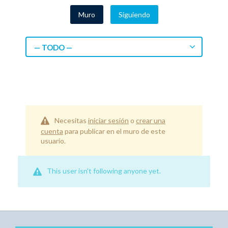
Muro
Siguiendo
— TODO —
Necesitas
iniciar sesión
o
crear una
cuenta
para publicar en el muro de este
usuario.
This user isn't following anyone yet.