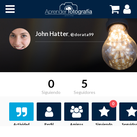
Inicio
Cursos OnLine
John Hatter
,
@dorata99
0
5
Siguiendo
Seguidores
0
Actividad
Perfil
Amigos
Siguiendo
Seguido