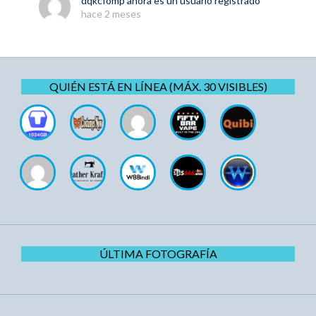
dqkcfomp
ahora es un usuario registrado
hace 2 meses
QUIÉN ESTÁ EN LÍNEA (MÁX. 30 VISIBLES)
ÚLTIMA FOTOGRAFÍA