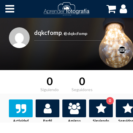
Inicio
Cursos OnLine
dqkcfomp
,
@dqkcfomp
0
0
Siguiendo
Seguidores
0
Actividad
Perfil
Amigos
Siguiendo
Seguido