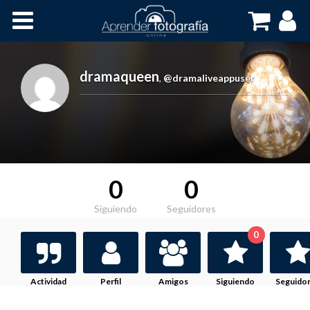
Inicio
Cursos OnLine
dramaqueen
,
@dramaliveappuser
0
0
Siguiendo
Seguidores
0
Actividad
Perfil
Amigos
Siguiendo
Seguido