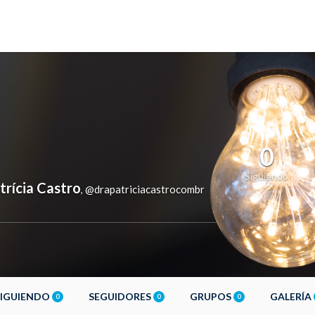
0
Siguiendo
trícia Castro
@drapatriciacastrocombr
,
SIGUIENDO
SEGUIDORES
GRUPOS
GALERÍA
0
0
0