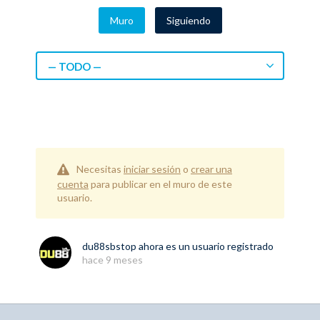
Muro
Siguiendo
— TODO —
Necesitas
iniciar sesión
o
crear una
cuenta
para publicar en el muro de este
usuario.
du88sbstop
ahora es un usuario registrado
hace 9 meses