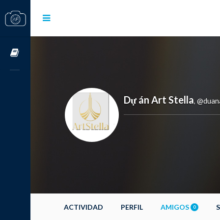
Cursos OnLine
Dự án Art Stella
@duana
,
ACTIVIDAD
PERFIL
AMIGOS
0