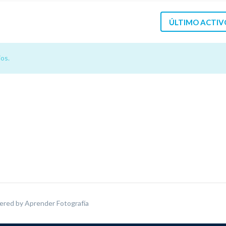
ÚLTIMO ACTIV
os.
ered by
Aprender Fotografía