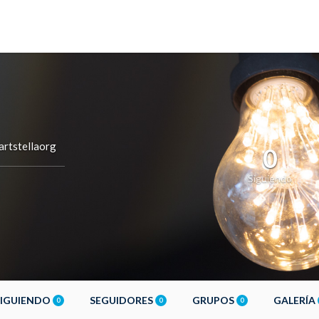
rtstellaorg
0
Siguiendo
SIGUIENDO
SEGUIDORES
GRUPOS
GALERÍA
0
0
0