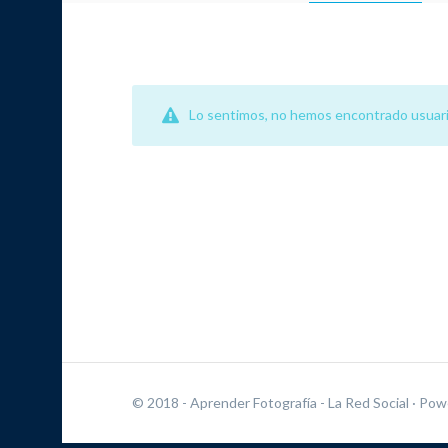
Lo sentimos, no hemos encontrado usuari
© 2018 - Aprender Fotografía - La Red Social
· Pow