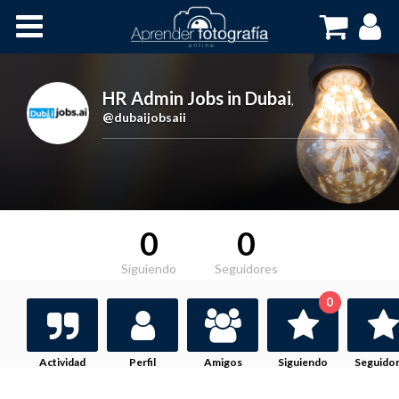
Inicio
Cursos OnLine
HR Admin Jobs in Dubai
,
@dubaijobsaii
0
0
Siguiendo
Seguidores
0
Actividad
Perfil
Amigos
Siguiendo
Seguido