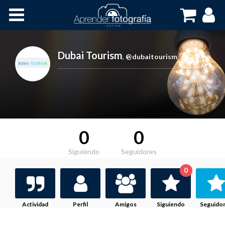
Inicio
Cursos OnLine
Dubai Tourism
,
@dubaitourism
0
0
Siguiendo
Seguidores
0
Actividad
Perfil
Amigos
Siguiendo
Seguido