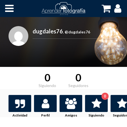
Inicio
Cursos OnLine
dugdales76
,
@dugdales76
0
0
Siguiendo
Seguidores
0
Actividad
Perfil
Amigos
Siguiendo
Seguido