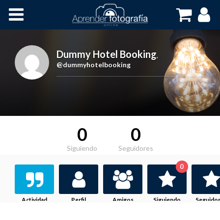
Inicio
Cursos OnLine
Dummy Hotel Booking
,
@dummyhotelbooking
0
0
Siguiendo
Seguidores
0
Actividad
Perfil
Amigos
Siguiendo
Seguido