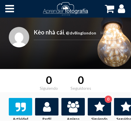
Inicio
Cursos OnLine
Kèo nhà cái
,
@dv8inglondon
Hanoi
0
0
Siguiendo
Seguidores
0
Actividad
Perfil
Amigos
Siguiendo
Seguido