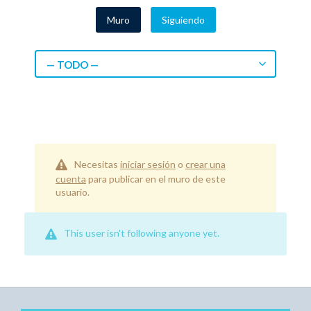
Muro
Siguiendo
— TODO —
Necesitas
iniciar sesión
o
crear una
cuenta
para publicar en el muro de este
usuario.
This user isn't following anyone yet.