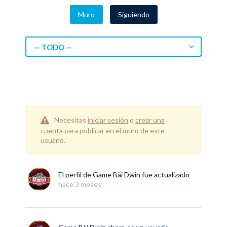
Muro
Siguiendo
— TODO —
Necesitas
iniciar sesión
o
crear una
cuenta
para publicar en el muro de este
usuario.
El perfil de
Game Bài Dwin
fue actualizado
hace 3 meses