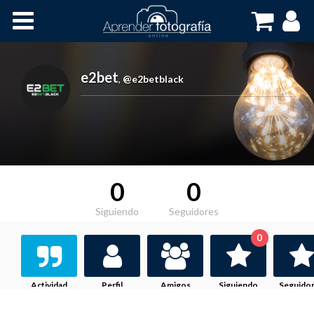
Inicio
Cursos OnLine
e2bet
,
@e2betblack
0
0
Siguiendo
Seguidores
0
Actividad
Perfil
Amigos
Siguiendo
Seguido