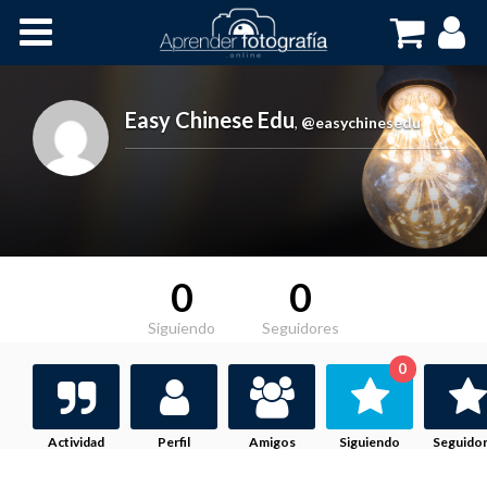
Inicio
Cursos OnLine
Easy Chinese Edu
,
@easychinesedu
0
0
Siguiendo
Seguidores
0
Actividad
Perfil
Amigos
Siguiendo
Seguido