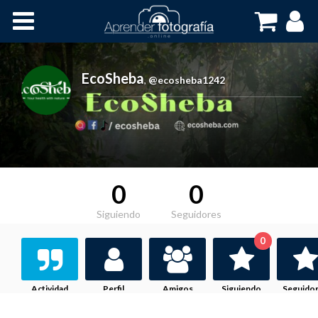
Inicio
Cursos OnLine
EcoSheba
,
@ecosheba1242
0
0
Siguiendo
Seguidores
0
Actividad
Perfil
Amigos
Siguiendo
Seguido