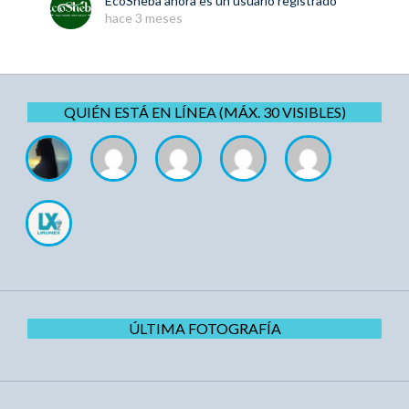
EcoSheba
ahora es un usuario registrado
hace 3 meses
QUIÉN ESTÁ EN LÍNEA (MÁX. 30 VISIBLES)
ÚLTIMA FOTOGRAFÍA