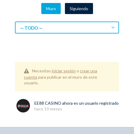
Muro
Siguiendo
— TODO —
Necesitas
iniciar sesión
o
crear una
cuenta
para publicar en el muro de este
usuario.
EE88 CASINO
ahora es un usuario registrado
hace 10 meses