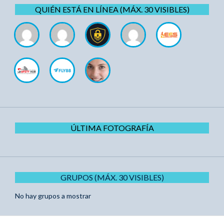
QUIÉN ESTÁ EN LÍNEA (MÁX. 30 VISIBLES)
ÚLTIMA FOTOGRAFÍA
GRUPOS (MÁX. 30 VISIBLES)
No hay grupos a mostrar