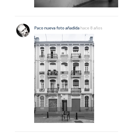
Paco
nueva
foto
añadida
hace 8 años