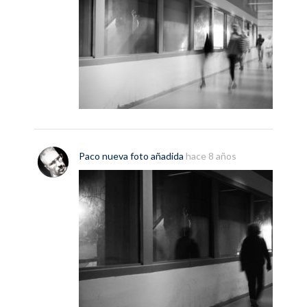
Paco
nueva
foto
añadida
hace 8 años