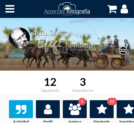
Inicio
Cursos OnLine
Paco
,
@efege
Valencia
12
3
Siguiendo
Seguidores
1
12
Actividad
Perfil
Amigos
Siguiendo
Seguido