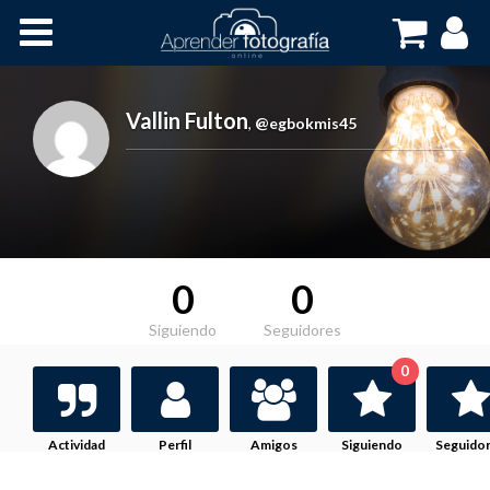
Inicio
Cursos OnLine
Vallin Fulton
,
@egbokmis45
0
0
Siguiendo
Seguidores
0
Actividad
Perfil
Amigos
Siguiendo
Seguido