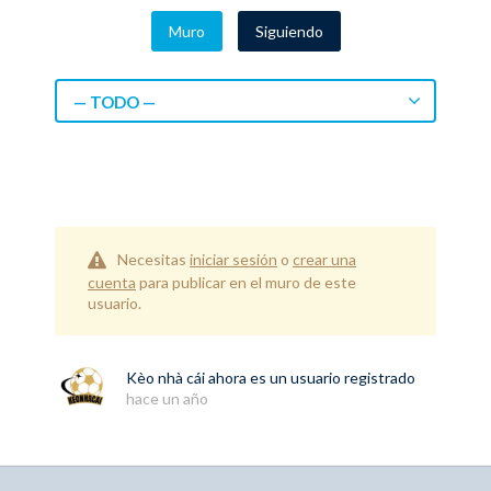
Muro
Siguiendo
— TODO —
Necesitas
iniciar sesión
o
crear una
cuenta
para publicar en el muro de este
usuario.
Kèo nhà cái
ahora es un usuario registrado
hace un año