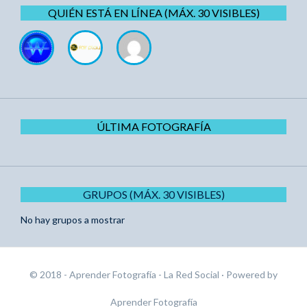
QUIÉN ESTÁ EN LÍNEA (MÁX. 30 VISIBLES)
ÚLTIMA FOTOGRAFÍA
GRUPOS (MÁX. 30 VISIBLES)
No hay grupos a mostrar
© 2018 - Aprender Fotografía - La Red Social
· Powered by
Aprender Fotografía