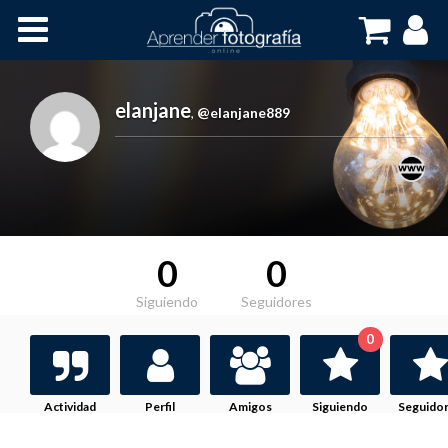
Inicio
Cursos OnLine
elanjane
,
@elanjane889
0
0
Siguiendo
Seguidores
0
Actividad
Perfil
Amigos
Siguiendo
Seguido