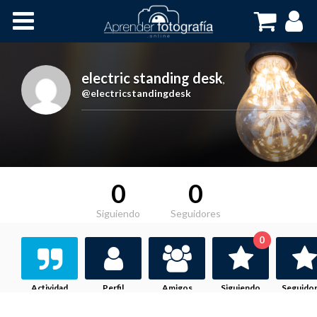
Inicio
Cursos OnLine
electric standing desk
,
@electricstandingdesk
0
0
Siguiendo
Seguidores
0
Actividad
Perfil
Amigos
Siguiendo
Seguido