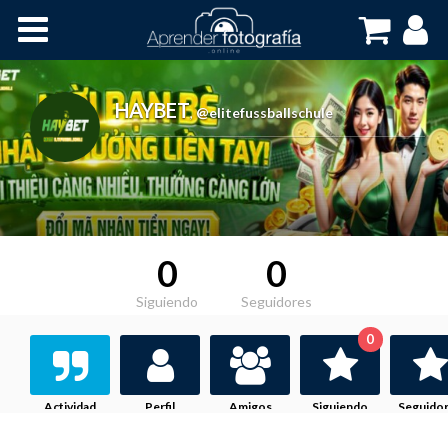
Inicio
Cursos OnLine
HAYBET
,
@elitefussballschule
0
0
Siguiendo
Seguidores
0
Actividad
Perfil
Amigos
Siguiendo
Seguido