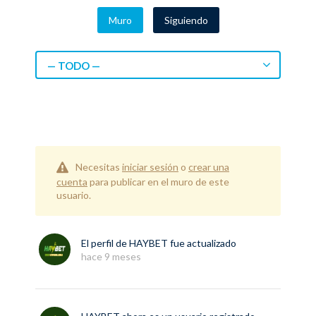
Muro
Siguiendo
— TODO —
Necesitas
iniciar sesión
o
crear una
cuenta
para publicar en el muro de este
usuario.
El perfil de
HAYBET
fue actualizado
hace 9 meses