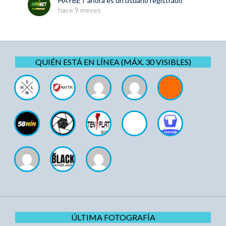
HAYBET
ahora es un usuario registrado
hace 9 meses
QUIÉN ESTÁ EN LÍNEA (MÁX. 30 VISIBLES)
ÚLTIMA FOTOGRAFÍA