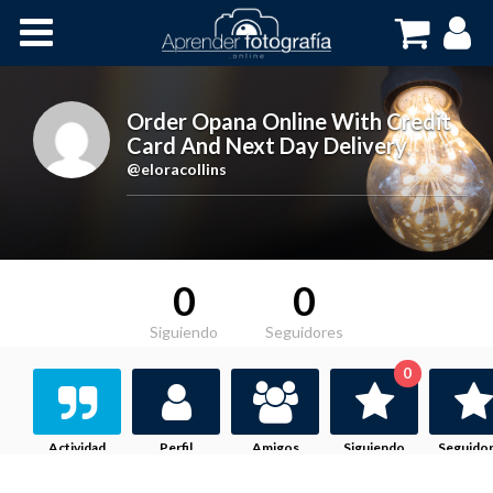
Inicio
Cursos OnLine
Order Opana Online With Credit
Card And Next Day Delivery
,
@eloracollins
0
0
Siguiendo
Seguidores
0
Actividad
Perfil
Amigos
Siguiendo
Seguido