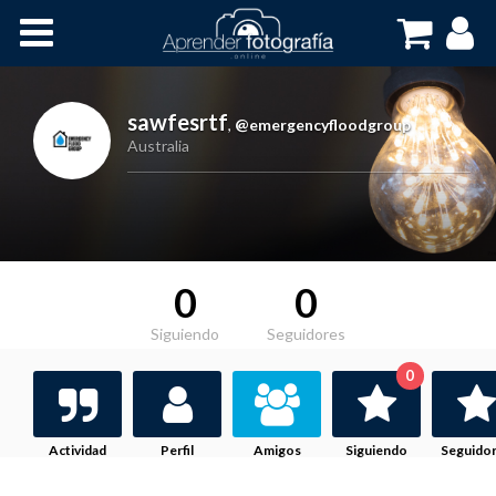
Inicio
Cursos OnLine
sawfesrtf
,
@emergencyfloodgroup
Australia
0
0
Siguiendo
Seguidores
0
Actividad
Perfil
Amigos
Siguiendo
Seguido