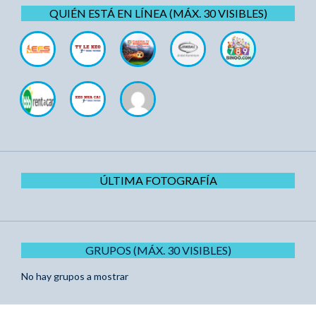
QUIÉN ESTÁ EN LÍNEA (MÁX. 30 VISIBLES)
ÚLTIMA FOTOGRAFÍA
GRUPOS (MÁX. 30 VISIBLES)
No hay grupos a mostrar