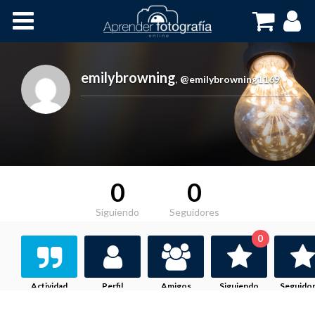
Inicio
Cursos OnLine
emilybrowning
,
@emilybrowning1169
0
0
Siguiendo
Seguidores
0
Actividad
Perfil
Amigos
Siguiendo
Seguido