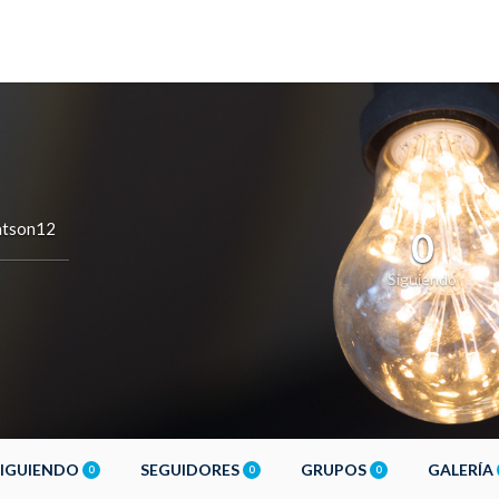
atson12
0
Siguiendo
SIGUIENDO
SEGUIDORES
GRUPOS
GALERÍA
0
0
0