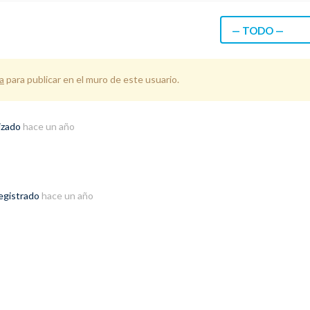
— TODO —
a
para publicar en el muro de este usuario.
izado
hace un año
registrado
hace un año