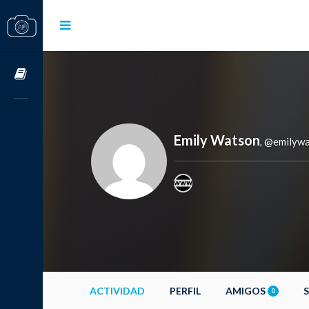
Cursos OnLine
Emily Watson
@emilyw
,
ACTIVIDAD
PERFIL
AMIGOS
0