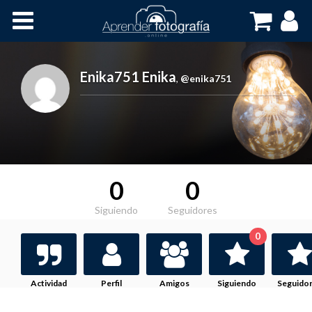
Inicio
Cursos OnLine
Enika751 Enika
,
@enika751
0
0
Siguiendo
Seguidores
0
Actividad
Perfil
Amigos
Siguiendo
Seguido