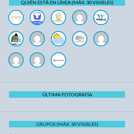
QUIÉN ESTÁ EN LÍNEA (MÁX. 30 VISIBLES)
ÚLTIMA FOTOGRAFÍA
GRUPOS (MÁX. 30 VISIBLES)