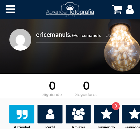
Inicio
Cursos OnLine
ericemanuls
,
@ericemanuls
USA
0
0
Siguiendo
Seguidores
0
Actividad
Perfil
Amigos
Siguiendo
Seguido