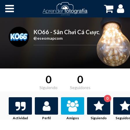
Inicio
Cursos OnLine
KO66 - Sân Chơi Cá Cược
,
@eseomapcom
0
0
Siguiendo
Seguidores
0
Actividad
Perfil
Amigos
Siguiendo
Seguido