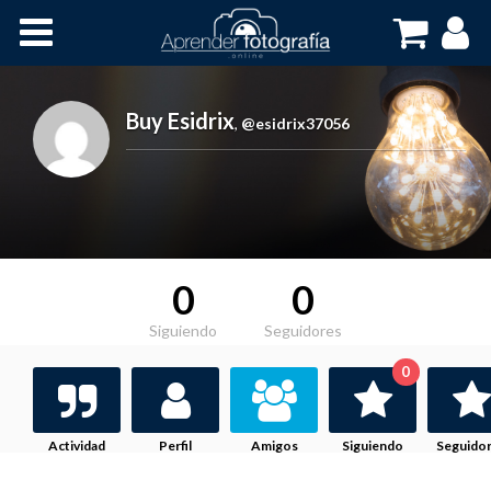
Inicio
Cursos OnLine
Buy Esidrix
,
@esidrix37056
0
0
Siguiendo
Seguidores
0
Actividad
Perfil
Amigos
Siguiendo
Seguido