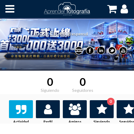
Inicio
Cursos OnLine
lucky Espen
,
@espensd
0
0
Siguiendo
Seguidores
0
Actividad
Perfil
Amigos
Siguiendo
Seguido