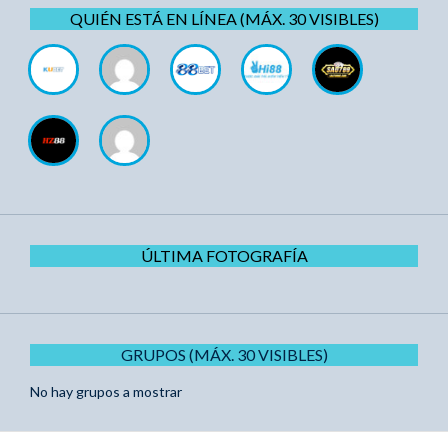
QUIÉN ESTÁ EN LÍNEA (MÁX. 30 VISIBLES)
ÚLTIMA FOTOGRAFÍA
GRUPOS (MÁX. 30 VISIBLES)
No hay grupos a mostrar